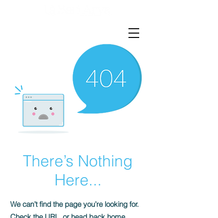
There’s Nothing
Here...
We can’t find the page you’re looking for.
Check the URL, or head back home.