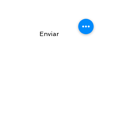
Enviar
MANTENTE EN
CONTACTO
Únete a nuestra lista de correos
Suscríbase ahora