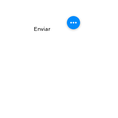
Enviar
MANTENTE EN
CONTACTO
Únete a nuestra lista de correos
Suscríbase ahora