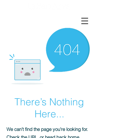
There’s Nothing
Here...
We can’t find the page you’re looking for.
Check the URL, or head back home.